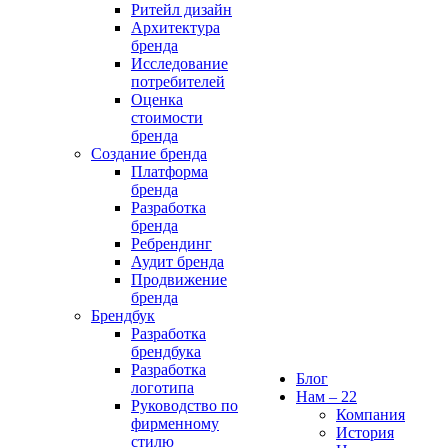
Ритейл дизайн
Архитектура
бренда
Исследование
потребителей
Оценка
стоимости
бренда
Создание бренда
Платформа
бренда
Разработка
бренда
Ребрендинг
Аудит бренда
Продвижение
бренда
Брендбук
Разработка
брендбука
Разработка
Блог
логотипа
Нам – 22
Руководство по
Компания
фирменному
История
стилю