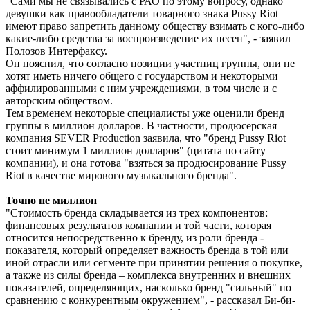
"Сами мы не связывались с РАО по этому вопросу, однако
девушки как правообладатели товарного знака Pussy Riot
имеют право запретить данному обществу взимать с кого-либо
какие-либо средства за воспроизведение их песен", - заявил
Полозов Интерфаксу.
Он пояснил, что согласно позиции участниц группы, они не
хотят иметь ничего общего с государством и некоторыми
аффилированными с ним учреждениями, в том числе и с
авторским обществом.
Тем временем некоторые специалисты уже оценили бренд
группы в миллион долларов. В частности, продюсерская
компания SEVER Production заявила, что "бренд Pussy Riot
стоит минимум 1 миллион долларов" (цитата по сайту
компании), и она готова "взяться за продюсирование Pussy
Riot в качестве мирового музыкального бренда".
Точно не миллион
"Стоимость бренда складывается из трех компонентов:
финансовых результатов компании и той части, которая
относится непосредственно к бренду, из роли бренда -
показателя, который определяет важность бренда в той или
иной отрасли или сегменте при принятии решения о покупке,
а также из силы бренда – комплекса внутренних и внешних
показателей, определяющих, насколько бренд "сильный" по
сравнению с конкурентным окружением", - рассказал Би-би-