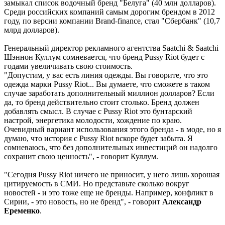
замыкал список водочный бренд "Белуга" (40 млн долларов).
Среди российских компаний самым дорогим брендом в 2012
году, по версии компании Brand-finance, стал "Сбербанк" (10,7
млрд долларов).
Генеральный директор рекламного агентства Saatchi & Saatchi
Шэннон Куллум сомневается, что бренд Pussy Riot будет с
годами увеличивать свою стоимость.
"Допустим, у вас есть линия одежды. Вы говорите, что это
одежда марки Pussy Riot... Вы думаете, что сможете в таком
случае заработать дополнительный миллион долларов? Если
да, то бренд действительно стоит столько. Бренд должен
добавлять смысл. В случае с Pussy Riot это бунтарский
настрой, энергетика молодости, хождение по краю.
Очевидный вариант использования этого бренда - в моде, но я
думаю, что история с Pussy Riot вскоре будет забыта. Я
сомневаюсь, что без дополнительных инвестиций он надолго
сохранит свою ценность", - говорит Куллум.
"Сегодня Pussy Riot ничего не приносит, у него лишь хорошая
цитируемость в СМИ. Но представьте сколько вокруг
новостей - и это тоже еще не бренды. Например, конфликт в
Сирии, - это новость, но не бренд", - говорит
Александр
Еременко
.