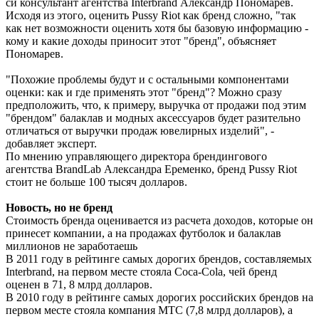
си консультант агентства Interbrand Александр Пономарев.
Исходя из этого, оценить Pussy Riot как бренд сложно, "так
как нет возможности оценить хотя бы базовую информацию -
кому и какие доходы приносит этот "бренд", объясняет
Пономарев.
"Похожие проблемы будут и с остальными компонентами
оценки: как и где применять этот "бренд"? Можно сразу
предположить, что, к примеру, выручка от продажи под этим
"брендом" балаклав и модных аксессуаров будет разительно
отличаться от выручки продаж ювелирных изделий", -
добавляет эксперт.
По мнению управляющего директора брендингового
агентства BrandLab Александра Еременко, бренд Pussy Riot
стоит не больше 100 тысяч долларов.
Новость, но не бренд
Стоимость бренда оценивается из расчета доходов, которые он
принесет компании, а на продажах футболок и балаклав
миллионов не заработаешь
В 2011 году в рейтинге самых дорогих брендов, составляемых
Interbrand, на первом месте стояла Coca-Cola, чей бренд
оценен в 71, 8 млрд долларов.
В 2010 году в рейтинге самых дорогих российских брендов на
первом месте стояла компания МТС (7,8 млрд долларов), а