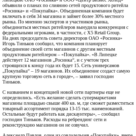
объявили о планах по слиянию сетей продуктового ритейла
«Росинка» и «Покупайка». Объединенная компания будет
включать в себя 34 магазина и займет более 30% местного
рынка. По мнению экспертов и участников рынка,
объединиться местных ритейлеров вынудила конкуренция с
федеральными игроками, в частности, с X5 Retail Group.
На днях председатель совета директоров ОАО «Росинка»
Игорь Тиньков сообщил, что компания планирует
объединение своей сети магазинов с другим местным
продуктовым ритейлером – «Покупайка». «В Липецке
действует 12 магазинов „Росинка“, и с учетом трех
строящихся к концу года их будет 15. Сеть универсамов
„Покупайка“ – 19 магазинов. Их объединение создаст самую
крупную торговую сеть в городе», – заявил господин
Тиньков.
С названием и концепцией новой сети партнеры еще не
определились. «Есть желание сделать супермаркетами
магазины площадью свыше 400 кв. м, где сможет разместиться
товарный ассортимент порядка 13-15 тыс. наименований.
Остальные будут работать как дискаунтеры», – сообщил
господин Тиньков. Расходы на ребрендинг сети и
реконструкцию магазинов он не озвучил.
Александр Павлов, один из совладельцев «Покупайки», вчера