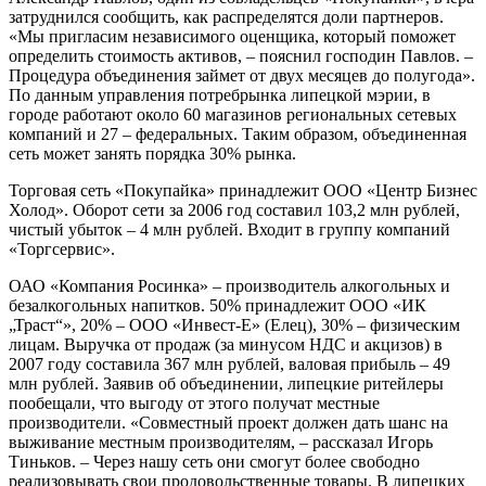
затруднился сообщить, как распределятся доли партнеров.
«Мы пригласим независимого оценщика, который поможет
определить стоимость активов, – пояснил господин Павлов. –
Процедура объединения займет от двух месяцев до полугода».
По данным управления потребрынка липецкой мэрии, в
городе работают около 60 магазинов региональных сетевых
компаний и 27 – федеральных. Таким образом, объединенная
сеть может занять порядка 30% рынка.
Торговая сеть «Покупайка» принадлежит ООО «Центр Бизнес
Холод». Оборот сети за 2006 год составил 103,2 млн рублей,
чистый убыток – 4 млн рублей. Входит в группу компаний
«Торгсервис».
ОАО «Компания Росинка» – производитель алкогольных и
безалкогольных напитков. 50% принадлежит ООО «ИК
„Траст“», 20% – ООО «Инвест-Е» (Елец), 30% – физическим
лицам. Выручка от продаж (за минусом НДС и акцизов) в
2007 году составила 367 млн рублей, валовая прибыль – 49
млн рублей. Заявив об объединении, липецкие ритейлеры
пообещали, что выгоду от этого получат местные
производители. «Совместный проект должен дать шанс на
выживание местным производителям, – рассказал Игорь
Тиньков. – Через нашу сеть они смогут более свободно
реализовывать свои продовольственные товары. В липецких